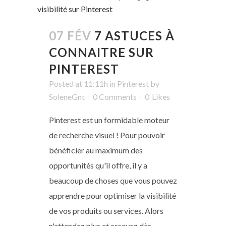
07 FÉV
7 ASTUCES À
CONNAITRE SUR
PINTEREST
Posted at 11:11h
in
Pinterest
by
SoleneGnt
0 Comments
0
Likes
Pinterest est un formidable moteur
de recherche visuel ! Pour pouvoir
bénéficier au maximum des
opportunités qu'il offre, il y a
beaucoup de choses que vous pouvez
apprendre pour optimiser la visibilité
de vos produits ou services. Alors
n'attendez plus et essayez dès