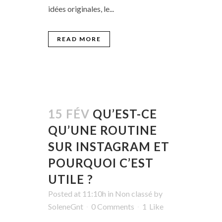
idées originales, le...
READ MORE
15 FÉV
QU’EST-CE
QU’UNE ROUTINE
SUR INSTAGRAM ET
POURQUOI C’EST
UTILE ?
Posted at 11:10h
in
Non classé
by
SoleneGnt
0 Comments
1
Like