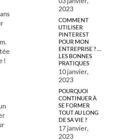
03 janvier,
2023
Dans
COMMENT
ur
UTILISER
PINTEREST
am.
POUR MON
ENTREPRISE ? …
rtée
LES BONNES
 !
PRATIQUES
10 janvier,
2023
POURQUOI
CONTINUER À
un
SE FORMER
TOUT AU LONG
er
DE SA VIE ?
ur
17 janvier,
2023